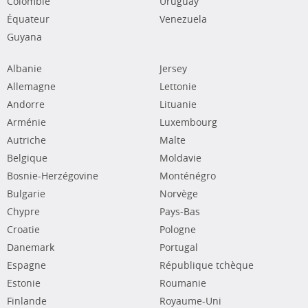
Colombie
Uruguay
Équateur
Venezuela
Guyana
Albanie
Jersey
Allemagne
Lettonie
Andorre
Lituanie
Arménie
Luxembourg
Autriche
Malte
Belgique
Moldavie
Bosnie-Herzégovine
Monténégro
Bulgarie
Norvège
Chypre
Pays-Bas
Croatie
Pologne
Danemark
Portugal
Espagne
République tchèque
Estonie
Roumanie
Finlande
Royaume-Uni