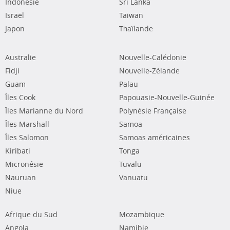
Indonésie
Sri Lanka
Israël
Taiwan
Japon
Thaïlande
Australie
Nouvelle-Calédonie
Fidji
Nouvelle-Zélande
Guam
Palau
Îles Cook
Papouasie-Nouvelle-Guinée
Îles Marianne du Nord
Polynésie Française
Îles Marshall
Samoa
Îles Salomon
Samoas américaines
Kiribati
Tonga
Micronésie
Tuvalu
Nauruan
Vanuatu
Niue
Afrique du Sud
Mozambique
Angola
Namibie