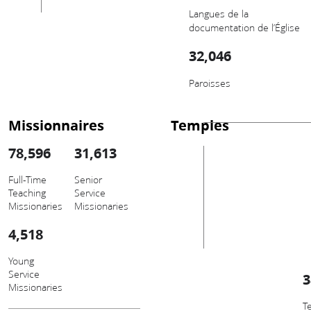
Langues de la
documentation de l’Église
32,046
Paroisses
Missionnaires
Temples
78,596
31,613
Full-Time
Senior
Teaching
Service
Missionaries
Missionaries
4,518
Young
Service
3
Missionaries
T