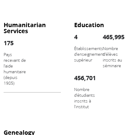
Humanitarian
Education
Services
4
465,995
175
Établissements
Nombre
d’enseignement
d’élèves
Pays
supérieur
inscrits au
recevant de
séminaire
l’aide
humanitaire
456,701
(depuis
1985)
Nombre
d’étudiants
inscrits à
l’institut
Genealogy