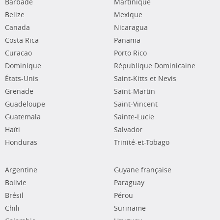
Barbade
Martinique
Belize
Mexique
Canada
Nicaragua
Costa Rica
Panama
Curacao
Porto Rico
Dominique
République Dominicaine
États-Unis
Saint-Kitts et Nevis
Grenade
Saint-Martin
Guadeloupe
Saint-Vincent
Guatemala
Sainte-Lucie
Haïti
Salvador
Honduras
Trinité-et-Tobago
Argentine
Guyane française
Bolivie
Paraguay
Brésil
Pérou
Chili
Suriname