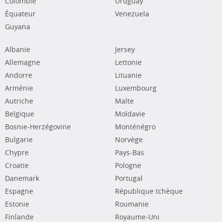
Colombie
Uruguay
Équateur
Venezuela
Guyana
Albanie
Jersey
Allemagne
Lettonie
Andorre
Lituanie
Arménie
Luxembourg
Autriche
Malte
Belgique
Moldavie
Bosnie-Herzégovine
Monténégro
Bulgarie
Norvège
Chypre
Pays-Bas
Croatie
Pologne
Danemark
Portugal
Espagne
République tchèque
Estonie
Roumanie
Finlande
Royaume-Uni