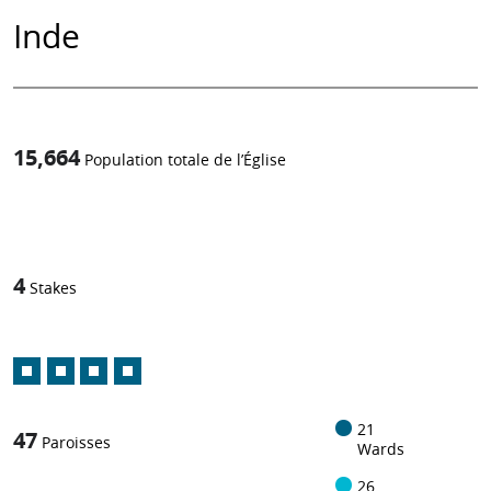
Inde
15,664
Population totale de l’Église
1
-in-
4
Stakes
21
47
Paroisses
Wards
26