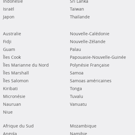
Indonésie
Sri Lanka
Israël
Taiwan
Japon
Thaïlande
Australie
Nouvelle-Calédonie
Fidji
Nouvelle-Zélande
Guam
Palau
Îles Cook
Papouasie-Nouvelle-Guinée
Îles Marianne du Nord
Polynésie Française
Îles Marshall
Samoa
Îles Salomon
Samoas américaines
Kiribati
Tonga
Micronésie
Tuvalu
Nauruan
Vanuatu
Niue
Afrique du Sud
Mozambique
Angola
Namibie