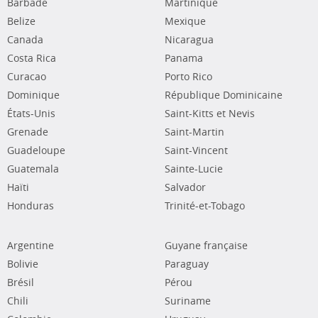
Barbade
Martinique
Belize
Mexique
Canada
Nicaragua
Costa Rica
Panama
Curacao
Porto Rico
Dominique
République Dominicaine
États-Unis
Saint-Kitts et Nevis
Grenade
Saint-Martin
Guadeloupe
Saint-Vincent
Guatemala
Sainte-Lucie
Haïti
Salvador
Honduras
Trinité-et-Tobago
Argentine
Guyane française
Bolivie
Paraguay
Brésil
Pérou
Chili
Suriname