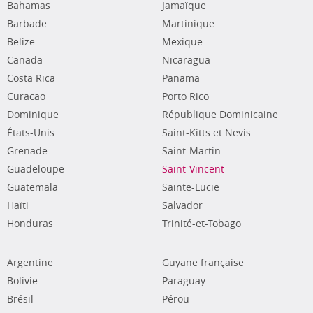
Bahamas
Jamaïque
Barbade
Martinique
Belize
Mexique
Canada
Nicaragua
Costa Rica
Panama
Curacao
Porto Rico
Dominique
République Dominicaine
États-Unis
Saint-Kitts et Nevis
Grenade
Saint-Martin
Guadeloupe
Saint-Vincent
Guatemala
Sainte-Lucie
Haïti
Salvador
Honduras
Trinité-et-Tobago
Argentine
Guyane française
Bolivie
Paraguay
Brésil
Pérou