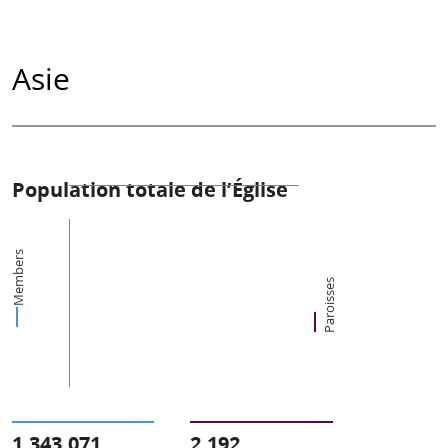
Asie
Population totale de l’Église
Members
Paroisses
1,343,071
2,192