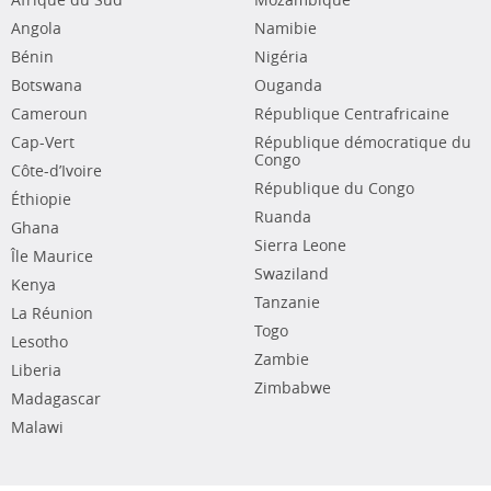
Afrique du Sud
Mozambique
Angola
Namibie
Bénin
Nigéria
Botswana
Ouganda
Cameroun
République Centrafricaine
Cap-Vert
République démocratique du
Congo
Côte-d’Ivoire
République du Congo
Éthiopie
Ruanda
Ghana
Sierra Leone
Île Maurice
Swaziland
Kenya
Tanzanie
La Réunion
Togo
Lesotho
Zambie
Liberia
Zimbabwe
Madagascar
Malawi