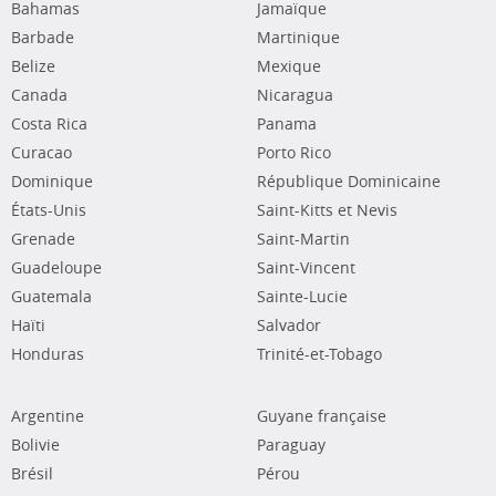
Bahamas
Jamaïque
Barbade
Martinique
Belize
Mexique
Canada
Nicaragua
Costa Rica
Panama
Curacao
Porto Rico
Dominique
République Dominicaine
États-Unis
Saint-Kitts et Nevis
Grenade
Saint-Martin
Guadeloupe
Saint-Vincent
Guatemala
Sainte-Lucie
Haïti
Salvador
Honduras
Trinité-et-Tobago
Argentine
Guyane française
Bolivie
Paraguay
Brésil
Pérou