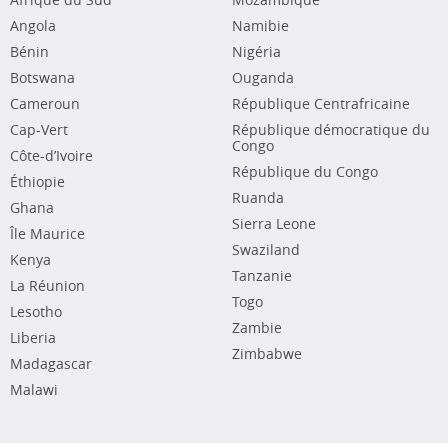
Afrique du Sud
Mozambique
Angola
Namibie
Bénin
Nigéria
Botswana
Ouganda
Cameroun
République Centrafricaine
Cap-Vert
République démocratique du
Congo
Côte-d’Ivoire
République du Congo
Éthiopie
Ruanda
Ghana
Sierra Leone
Île Maurice
Swaziland
Kenya
Tanzanie
La Réunion
Togo
Lesotho
Zambie
Liberia
Zimbabwe
Madagascar
Malawi