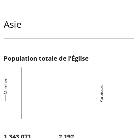
Asie
Population totale de l’Église
Members
Paroisses
1,343,071
2,192