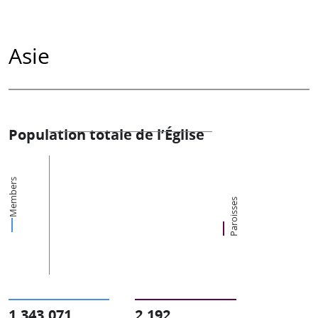
Asie
Population totale de l’Église
Members
Paroisses
1,343,071
2,192