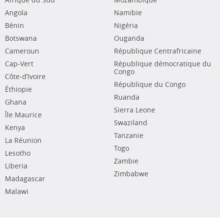
Afrique du Sud
Mozambique
Angola
Namibie
Bénin
Nigéria
Botswana
Ouganda
Cameroun
République Centrafricaine
Cap-Vert
République démocratique du
Congo
Côte-d’Ivoire
République du Congo
Éthiopie
Ruanda
Ghana
Sierra Leone
Île Maurice
Swaziland
Kenya
Tanzanie
La Réunion
Togo
Lesotho
Zambie
Liberia
Zimbabwe
Madagascar
Malawi