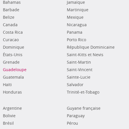
Bahamas
Jamaïque
Barbade
Martinique
Belize
Mexique
Canada
Nicaragua
Costa Rica
Panama
Curacao
Porto Rico
Dominique
République Dominicaine
États-Unis
Saint-Kitts et Nevis
Grenade
Saint-Martin
Guadeloupe
Saint-Vincent
Guatemala
Sainte-Lucie
Haïti
Salvador
Honduras
Trinité-et-Tobago
Argentine
Guyane française
Bolivie
Paraguay
Brésil
Pérou