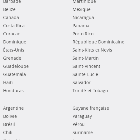
Barbade
Martinique
Belize
Mexique
Canada
Nicaragua
Costa Rica
Panama
Curacao
Porto Rico
Dominique
République Dominicaine
États-Unis
Saint-Kitts et Nevis
Grenade
Saint-Martin
Guadeloupe
Saint-Vincent
Guatemala
Sainte-Lucie
Haïti
Salvador
Honduras
Trinité-et-Tobago
Argentine
Guyane française
Bolivie
Paraguay
Brésil
Pérou
Chili
Suriname