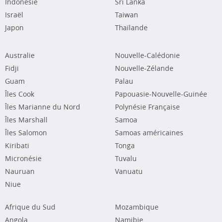
Indonésie
Sri Lanka
Israël
Taiwan
Japon
Thaïlande
Australie
Nouvelle-Calédonie
Fidji
Nouvelle-Zélande
Guam
Palau
Îles Cook
Papouasie-Nouvelle-Guinée
Îles Marianne du Nord
Polynésie Française
Îles Marshall
Samoa
Îles Salomon
Samoas américaines
Kiribati
Tonga
Micronésie
Tuvalu
Nauruan
Vanuatu
Niue
Afrique du Sud
Mozambique
Angola
Namibie