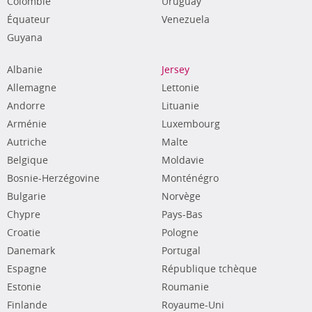
Colombie
Uruguay
Équateur
Venezuela
Guyana
Albanie
Jersey
Allemagne
Lettonie
Andorre
Lituanie
Arménie
Luxembourg
Autriche
Malte
Belgique
Moldavie
Bosnie-Herzégovine
Monténégro
Bulgarie
Norvège
Chypre
Pays-Bas
Croatie
Pologne
Danemark
Portugal
Espagne
République tchèque
Estonie
Roumanie
Finlande
Royaume-Uni