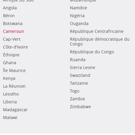
Afrique du Sud
Mozambique
Angola
Namibie
Bénin
Nigéria
Botswana
Ouganda
Cameroun
République Centrafricaine
Cap-Vert
République démocratique du
Congo
Côte-d’Ivoire
République du Congo
Éthiopie
Ruanda
Ghana
Sierra Leone
Île Maurice
Swaziland
Kenya
Tanzanie
La Réunion
Togo
Lesotho
Zambie
Liberia
Zimbabwe
Madagascar
Malawi