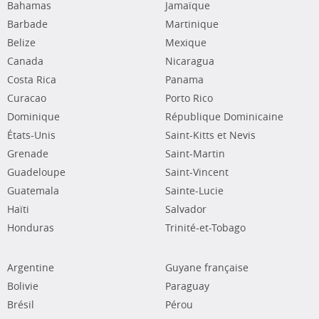
Bahamas
Jamaïque
Barbade
Martinique
Belize
Mexique
Canada
Nicaragua
Costa Rica
Panama
Curacao
Porto Rico
Dominique
République Dominicaine
États-Unis
Saint-Kitts et Nevis
Grenade
Saint-Martin
Guadeloupe
Saint-Vincent
Guatemala
Sainte-Lucie
Haïti
Salvador
Honduras
Trinité-et-Tobago
Argentine
Guyane française
Bolivie
Paraguay
Brésil
Pérou