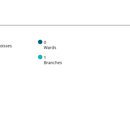
0
oisses
Wards
1
Branches