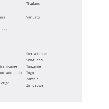
Thaïlande
aise
Vanuatu
ines
Sierra Leone
Swaziland
rafricaine
Tanzanie
ocratique du
Togo
Zambie
Congo
Zimbabwe