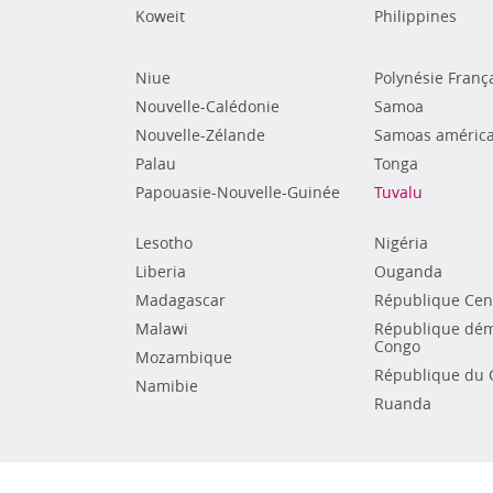
Koweit
Philippines
Niue
Polynésie Franç
Nouvelle-Calédonie
Samoa
Nouvelle-Zélande
Samoas américa
Palau
Tonga
Papouasie-Nouvelle-Guinée
Tuvalu
Lesotho
Nigéria
Liberia
Ouganda
Madagascar
République Cent
Malawi
République dém
Congo
Mozambique
République du 
Namibie
Ruanda