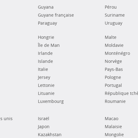
Guyana
Pérou
Guyane française
Suriname
Paraguay
Uruguay
Hongrie
Malte
Île de Man
Moldavie
Irlande
Monténégro
Islande
Norvège
Italie
Pays-Bas
Jersey
Pologne
Lettonie
Portugal
Lituanie
République tch
Luxembourg
Roumanie
s unis
Israël
Macao
Japon
Malaisie
Kazakhstan
Mongolie