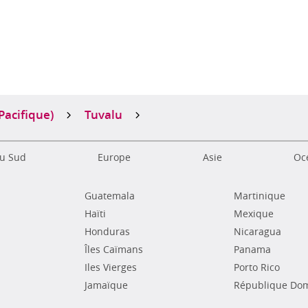
s
Pacifique)
Tuvalu
u Sud
Europe
Asie
Océ
Guatemala
Martinique
Haïti
Mexique
Honduras
Nicaragua
Îles Caïmans
Panama
Iles Vierges
Porto Rico
Jamaïque
République Dom