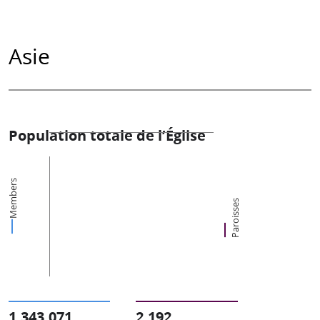
Asie
Population totale de l’Église
Members
Paroisses
1,343,071
2,192