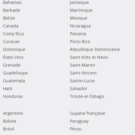
Bahamas
Jamaïque
Barbade
Martinique
Belize
Mexique
Canada
Nicaragua
Costa Rica
Panama
Curacao
Porto Rico
Dominique
République Dominicaine
États-Unis
Saint-Kitts et Nevis
Grenade
Saint-Martin
Guadeloupe
Saint-Vincent
Guatemala
Sainte-Lucie
Haïti
Salvador
Honduras
Trinité-et-Tobago
Argentine
Guyane française
Bolivie
Paraguay
Brésil
Pérou