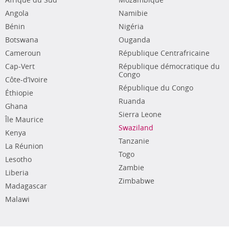
Afrique du Sud
Mozambique
Angola
Namibie
Bénin
Nigéria
Botswana
Ouganda
Cameroun
République Centrafricaine
Cap-Vert
République démocratique du
Congo
Côte-d’Ivoire
République du Congo
Éthiopie
Ruanda
Ghana
Sierra Leone
Île Maurice
Swaziland
Kenya
Tanzanie
La Réunion
Togo
Lesotho
Zambie
Liberia
Zimbabwe
Madagascar
Malawi