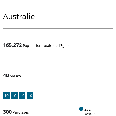
Australie
165,272
Population totale de l’Église
1
-in-
40
Stakes
10
10
10
10
232
300
Paroisses
Wards