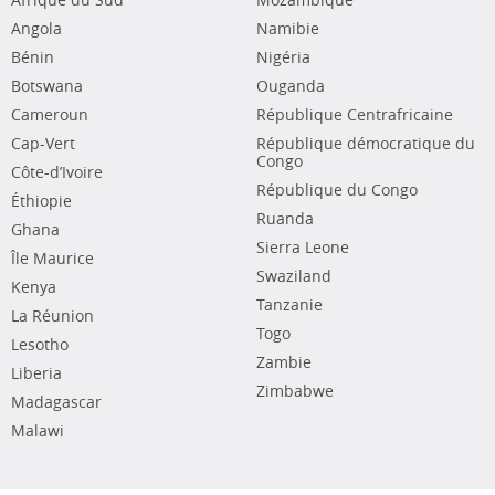
Afrique du Sud
Mozambique
Angola
Namibie
Bénin
Nigéria
Botswana
Ouganda
Cameroun
République Centrafricaine
Cap-Vert
République démocratique du
Congo
Côte-d’Ivoire
République du Congo
Éthiopie
Ruanda
Ghana
Sierra Leone
Île Maurice
Swaziland
Kenya
Tanzanie
La Réunion
Togo
Lesotho
Zambie
Liberia
Zimbabwe
Madagascar
Malawi