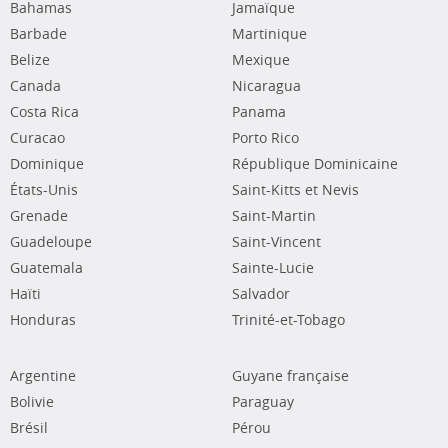
Bahamas
Jamaïque
Barbade
Martinique
Belize
Mexique
Canada
Nicaragua
Costa Rica
Panama
Curacao
Porto Rico
Dominique
République Dominicaine
États-Unis
Saint-Kitts et Nevis
Grenade
Saint-Martin
Guadeloupe
Saint-Vincent
Guatemala
Sainte-Lucie
Haïti
Salvador
Honduras
Trinité-et-Tobago
Argentine
Guyane française
Bolivie
Paraguay
Brésil
Pérou