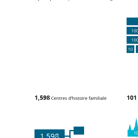
1
-in-
10
10
10
1,598
101
Centres d’histoire familiale
1
1,598