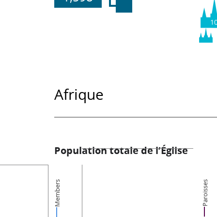
1
Afrique
Population totale de l’Église
Members
Paroisses