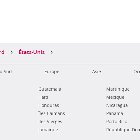
s
rd
États-Unis
u Sud
Europe
Asie
Océ
Guatemala
Martinique
Haïti
Mexique
Honduras
Nicaragua
Îles Caïmans
Panama
Iles Vierges
Porto Rico
Jamaïque
République Dom