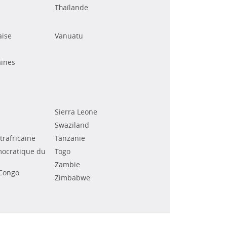
Thaïlande
aise
Vanuatu
ines
Sierra Leone
Swaziland
rafricaine
Tanzanie
ocratique du
Togo
Zambie
Congo
Zimbabwe