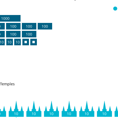
1000
0
100
100
100
0
100
100
10
10
10
Temples
0
10
10
10
10
10
10