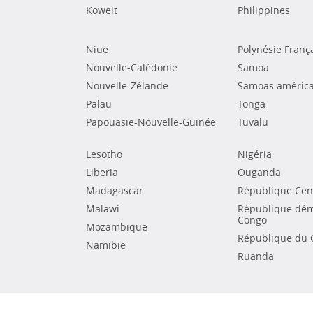
Koweit
Philippines
Niue
Polynésie Franç
Nouvelle-Calédonie
Samoa
Nouvelle-Zélande
Samoas américa
Palau
Tonga
Papouasie-Nouvelle-Guinée
Tuvalu
Lesotho
Nigéria
Liberia
Ouganda
Madagascar
République Cent
Malawi
République dém
Congo
Mozambique
République du 
Namibie
Ruanda