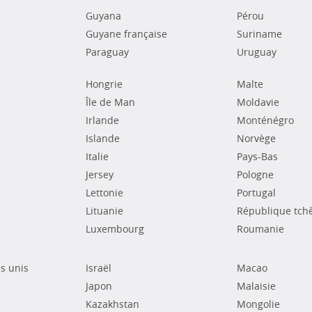
Guyana
Pérou
Guyane française
Suriname
Paraguay
Uruguay
Hongrie
Malte
Île de Man
Moldavie
Irlande
Monténégro
Islande
Norvège
Italie
Pays-Bas
Jersey
Pologne
Lettonie
Portugal
Lituanie
République tch
Luxembourg
Roumanie
s unis
Israël
Macao
Japon
Malaisie
Kazakhstan
Mongolie