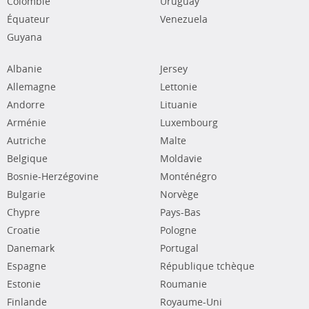
Colombie
Uruguay
Équateur
Venezuela
Guyana
Albanie
Jersey
Allemagne
Lettonie
Andorre
Lituanie
Arménie
Luxembourg
Autriche
Malte
Belgique
Moldavie
Bosnie-Herzégovine
Monténégro
Bulgarie
Norvège
Chypre
Pays-Bas
Croatie
Pologne
Danemark
Portugal
Espagne
République tchèque
Estonie
Roumanie
Finlande
Royaume-Uni