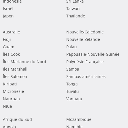
Indonésie
Sri Lanka
Israël
Taiwan
Japon
Thaïlande
Australie
Nouvelle-Calédonie
Fidji
Nouvelle-Zélande
Guam
Palau
Îles Cook
Papouasie-Nouvelle-Guinée
Îles Marianne du Nord
Polynésie Française
Îles Marshall
Samoa
Îles Salomon
Samoas américaines
Kiribati
Tonga
Micronésie
Tuvalu
Nauruan
Vanuatu
Niue
Afrique du Sud
Mozambique
Angola
Namibie