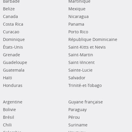
Barbade
Martinique
Belize
Mexique
Canada
Nicaragua
Costa Rica
Panama
Curacao
Porto Rico
Dominique
République Dominicaine
États-Unis
Saint-Kitts et Nevis
Grenade
Saint-Martin
Guadeloupe
Saint-Vincent
Guatemala
Sainte-Lucie
Haïti
Salvador
Honduras
Trinité-et-Tobago
Argentine
Guyane française
Bolivie
Paraguay
Brésil
Pérou
Chili
Suriname