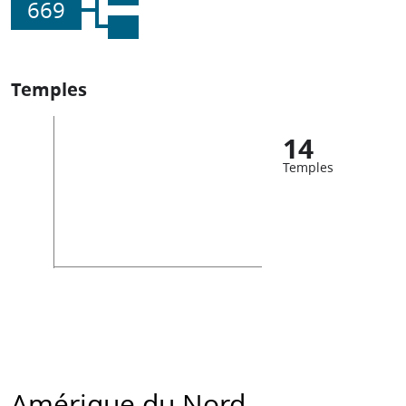
669
Temples
14
Temples
Amérique du Nord