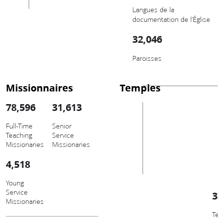
Langues de la
documentation de l’Église
32,046
Paroisses
Missionnaires
Temples
78,596
31,613
Full-Time
Senior
Teaching
Service
Missionaries
Missionaries
4,518
Young
Service
3
Missionaries
T