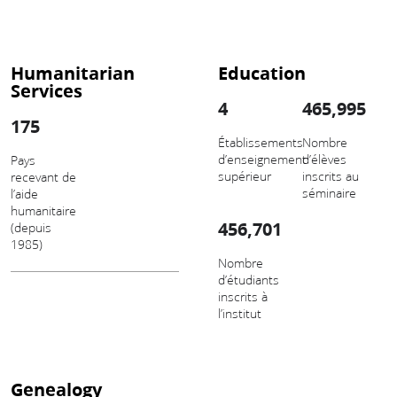
Humanitarian
Education
Services
4
465,995
175
Établissements
Nombre
d’enseignement
d’élèves
Pays
supérieur
inscrits au
recevant de
séminaire
l’aide
humanitaire
456,701
(depuis
1985)
Nombre
d’étudiants
inscrits à
l’institut
Genealogy