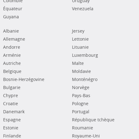
Colombie
Uruguay
Équateur
Venezuela
Guyana
Albanie
Jersey
Allemagne
Lettonie
Andorre
Lituanie
Arménie
Luxembourg
Autriche
Malte
Belgique
Moldavie
Bosnie-Herzégovine
Monténégro
Bulgarie
Norvège
Chypre
Pays-Bas
Croatie
Pologne
Danemark
Portugal
Espagne
République tchèque
Estonie
Roumanie
Finlande
Royaume-Uni