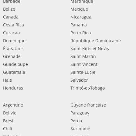
Barbade
Martinique
Belize
Mexique
Canada
Nicaragua
Costa Rica
Panama
Curacao
Porto Rico
Dominique
République Dominicaine
États-Unis
Saint-Kitts et Nevis
Grenade
Saint-Martin
Guadeloupe
Saint-Vincent
Guatemala
Sainte-Lucie
Haïti
Salvador
Honduras
Trinité-et-Tobago
Argentine
Guyane française
Bolivie
Paraguay
Brésil
Pérou
Chili
Suriname