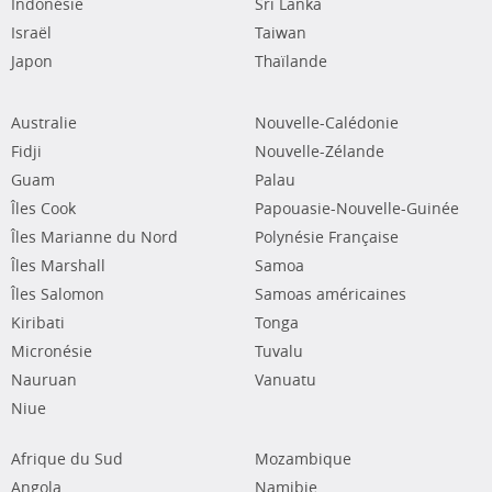
Indonésie
Sri Lanka
Israël
Taiwan
Japon
Thaïlande
Australie
Nouvelle-Calédonie
Fidji
Nouvelle-Zélande
Guam
Palau
Îles Cook
Papouasie-Nouvelle-Guinée
Îles Marianne du Nord
Polynésie Française
Îles Marshall
Samoa
Îles Salomon
Samoas américaines
Kiribati
Tonga
Micronésie
Tuvalu
Nauruan
Vanuatu
Niue
Afrique du Sud
Mozambique
Angola
Namibie