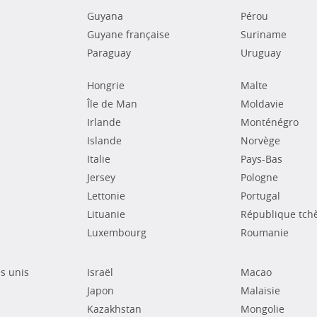
Guyana
Pérou
Guyane française
Suriname
Paraguay
Uruguay
Hongrie
Malte
Île de Man
Moldavie
Irlande
Monténégro
Islande
Norvège
Italie
Pays-Bas
Jersey
Pologne
Lettonie
Portugal
Lituanie
République tch
Luxembourg
Roumanie
s unis
Israël
Macao
Japon
Malaisie
Kazakhstan
Mongolie