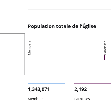
Population totale de l’Église
Members
Paroisses
1,343,071
2,192
Members
Paroisses