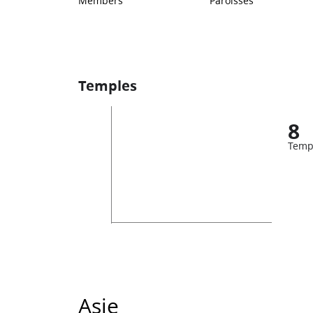
Members
Paroisses
Temples
8
Temp
Asie