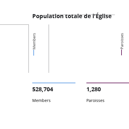
Population totale de l’Église
Members
Paroisses
528,704
1,280
Members
Paroisses