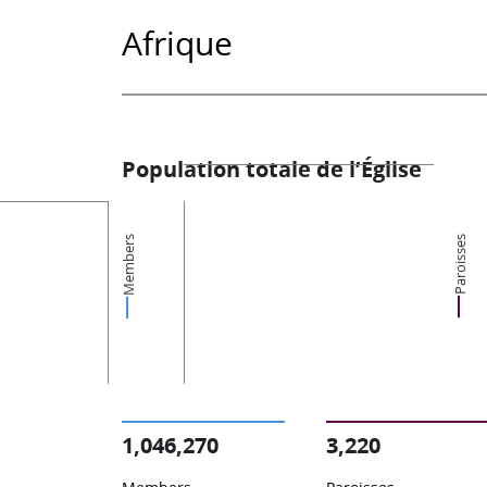
Afrique
Population totale de l’Église
Members
Paroisses
1,046,270
3,220