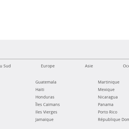
s
u Sud
Europe
Asie
Océ
Guatemala
Martinique
Haïti
Mexique
Honduras
Nicaragua
Îles Caïmans
Panama
Iles Vierges
Porto Rico
Jamaïque
République Dom