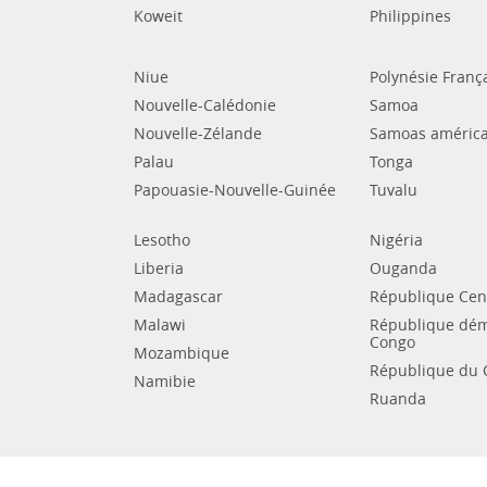
Koweit
Philippines
Niue
Polynésie Franç
Nouvelle-Calédonie
Samoa
Nouvelle-Zélande
Samoas américa
Palau
Tonga
Papouasie-Nouvelle-Guinée
Tuvalu
Lesotho
Nigéria
Liberia
Ouganda
Madagascar
République Cent
Malawi
République dém
Congo
Mozambique
République du 
Namibie
Ruanda