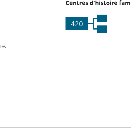
Centres d’histoire fami
420
les