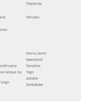
Thaïlande
aise
Vanuatu
ines
Sierra Leone
Swaziland
rafricaine
Tanzanie
ocratique du
Togo
Zambie
Congo
Zimbabwe