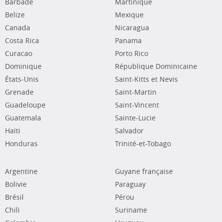
Barbade
Martinique
Belize
Mexique
Canada
Nicaragua
Costa Rica
Panama
Curacao
Porto Rico
Dominique
République Dominicaine
États-Unis
Saint-Kitts et Nevis
Grenade
Saint-Martin
Guadeloupe
Saint-Vincent
Guatemala
Sainte-Lucie
Haïti
Salvador
Honduras
Trinité-et-Tobago
Argentine
Guyane française
Bolivie
Paraguay
Brésil
Pérou
Chili
Suriname