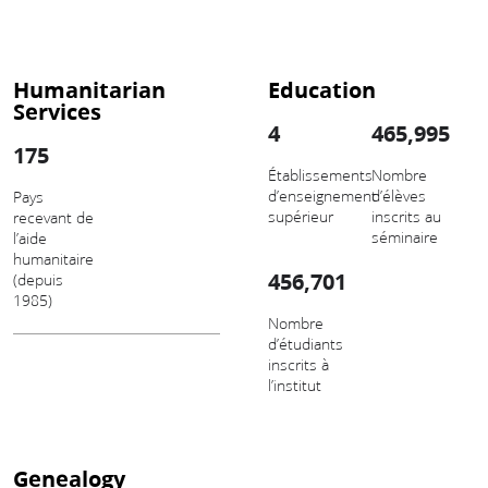
Humanitarian
Education
Services
4
465,995
175
Établissements
Nombre
d’enseignement
d’élèves
Pays
supérieur
inscrits au
recevant de
séminaire
l’aide
humanitaire
456,701
(depuis
1985)
Nombre
d’étudiants
inscrits à
l’institut
Genealogy