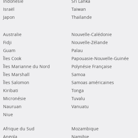
Indonésie
Sri Lanka
Israël
Taiwan
Japon
Thaïlande
Australie
Nouvelle-Calédonie
Fidji
Nouvelle-Zélande
Guam
Palau
Îles Cook
Papouasie-Nouvelle-Guinée
Îles Marianne du Nord
Polynésie Française
Îles Marshall
Samoa
Îles Salomon
Samoas américaines
Kiribati
Tonga
Micronésie
Tuvalu
Nauruan
Vanuatu
Niue
Afrique du Sud
Mozambique
Angola
Namibie