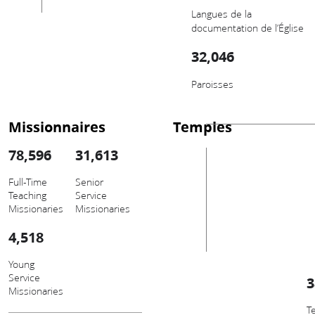
Langues de la
documentation de l’Église
32,046
Paroisses
Missionnaires
Temples
78,596
31,613
Full-Time
Senior
Teaching
Service
Missionaries
Missionaries
4,518
Young
Service
3
Missionaries
T