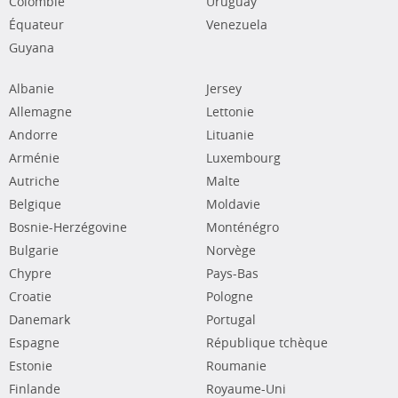
Colombie
Uruguay
Équateur
Venezuela
Guyana
Albanie
Jersey
Allemagne
Lettonie
Andorre
Lituanie
Arménie
Luxembourg
Autriche
Malte
Belgique
Moldavie
Bosnie-Herzégovine
Monténégro
Bulgarie
Norvège
Chypre
Pays-Bas
Croatie
Pologne
Danemark
Portugal
Espagne
République tchèque
Estonie
Roumanie
Finlande
Royaume-Uni