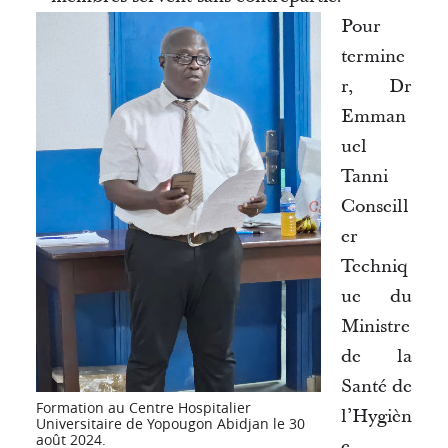
Pour
termine
r, Dr
Emman
uel
Tanni
Conseill
er
Techniq
ue du
Ministre
de la
Santé de
Formation au Centre Hospitalier
l’Hygièn
Universitaire de Yopougon Abidjan le 30
août 2024.
e