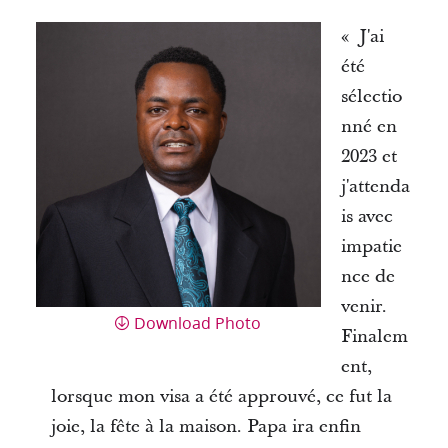
« J'ai
été
sélectio
nné en
2023 et
j'attenda
is avec
impatie
nce de
venir.
Download Photo
Finalem
ent,
lorsque mon visa a été approuvé, ce fut la
joie, la fête à la maison. Papa ira enfin