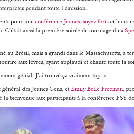
terprètes pendant toute l’émission.
sents pour une
conférence Jeunes, soyez forts
et leurs co
n. C’était aussi la première soirée de tournage du «
Spe
é au Brésil, mais a grandi dans le Massachusetts, a ter
ourire aux lèvres, ayant applaudi et chanté toute la soi
ellement génial. J’ai trouvé ça vraiment top. »
t général des Jeunes Gens, et
Emily Belle Freeman
, pr
té la bienvenue aux participants à la conférence FSY de