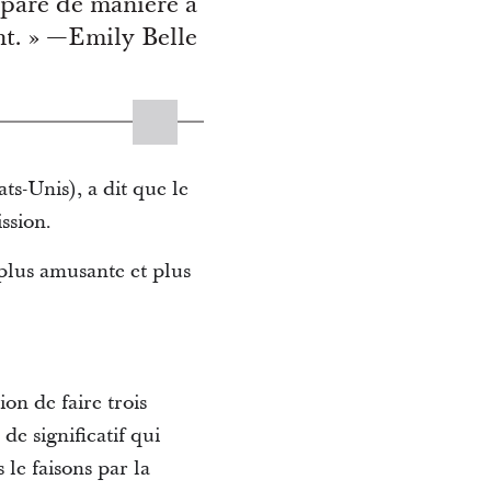
éparé de manière à
ent. » —Emily Belle
s-Unis), a dit que le
ssion.
plus amusante et plus
ion de faire trois
de significatif qui
 le faisons par la