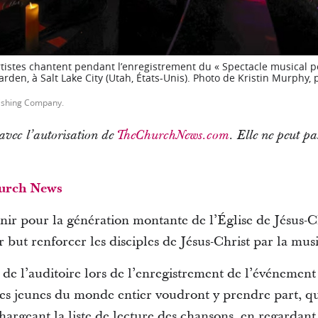
rtistes chantent pendant l’enregistrement du « Spectacle musical p
den, à Salt Lake City (Utah, États-Unis). Photo de Kristin Murphy, p
ishing Company.
i avec l’autorisation de
TheChurchNews.com
. Elle ne peut pa
urch News
nir pour la génération montante de l’Église de Jésus-Ch
 but renforcer les disciples de Jésus-Christ par la mus
ion de l’auditoire lors de l’enregistrement de l’événemen
les jeunes du monde entier voudront y prendre part, qu
échargeant la liste de lecture des chansons, en regardant