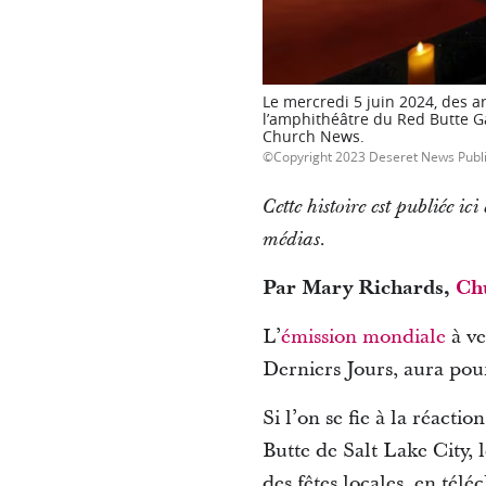
Le mercredi 5 juin 2024, des a
l’amphithéâtre du Red Butte Gar
Church News.
Copyright 2023 Deseret News Publ
Cette histoire est publiée ic
.
médias
Par Mary Richards,
Ch
L’
émission mondiale
à ve
Derniers Jours, aura pour
Si l’on se fie à la réact
Butte de Salt Lake City, 
des fêtes locales, en tél