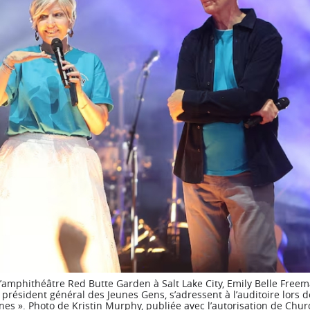
l’amphithéâtre Red Butte Garden à Salt Lake City, Emily Belle Free
d, président général des Jeunes Gens, s’adressent à l’auditoire lors 
nes ». Photo de Kristin Murphy, publiée avec l’autorisation de Chu