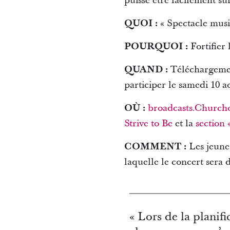
puisse être facilement sui
QUOI :
« Spectacle music
POURQUOI :
Fortifier 
QUAND :
Téléchargement
participer le samedi 10 a
OÙ :
broadcasts.Churcho
Strive to Be
et la
section
COMMENT :
Les jeunes
laquelle le concert sera d
« Lors de la planif