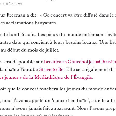
ishing Company.
œur Freeman a dit : « Ce concert va être diffusé dans le
es acclamations bruyantes.
e le lundi 5 août. Les pieux du monde entier sont invit
autre date qui convient à leurs besoins locaux. Une list
au début du mois de juillet.
e sera disponible sur
broadcasts.ChurchofJesusChrist.
t la chaîne Youtube
Strive to Be
. Elle sera également dis
es jeunes » de la Médiathèque de l’Évangile
.
r que le concert touchera les jeunes du monde entier
n, nous l’avons appelé un ‘concert en boîte’, a-t-elle a
nous n’avons jamais fait auparavant. Nous l’avons prép