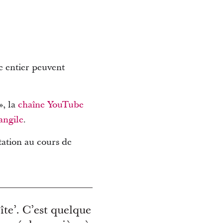
e entier peuvent
», la
chaîne YouTube
angile
.
tation au cours de
îte’. C’est quelque