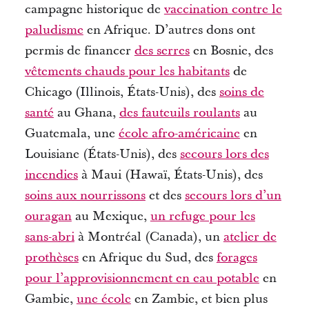
campagne historique de
vaccination contre le
paludisme
en Afrique.
D’autres dons ont
permis de financer
des serres
en Bosnie, des
vêtements chauds pour les habitants
de
Chicago (Illinois, États-Unis), des
soins de
santé
au Ghana,
des fauteuils roulants
au
Guatemala, une
école afro-américaine
en
Louisiane (États-Unis), des
secours lors des
incendies
à Maui (Hawaï, États-Unis), des
soins aux nourrissons
et des
secours lors d’un
ouragan
au Mexique,
un refuge pour les
sans-abri
à Montréal (Canada), un
atelier de
prothèses
en Afrique du Sud, des
forages
pour l’approvisionnement en eau potable
en
Gambie,
une école
en Zambie, et bien plus