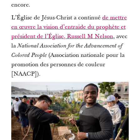
encore.
L’Église de Jésus-Christ a continué
de mettre
en œuvre la vision d’entraide du prophète et
président de l’Église, Russell M Nelson
, avec
la
National Association for the
Advancement
of
(Association nationale pour la
Colored
People
promotion des personnes de couleur
[NAACP]).