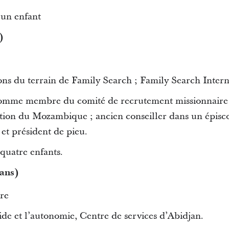
 un enfant
)
ons du terrain de Family Search ; Family Search Intern
comme membre du comité de recrutement missionnaire 
tion du Mozambique ; ancien conseiller dans un épisc
 et président de pieu.
quatre enfants.
ans)
ire
ide et l’autonomie, Centre de services d’Abidjan.