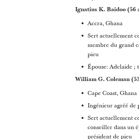
Ignatius K. Baidoo (56 
Accra, Ghana
Sert actuellement c
membre du grand con
pieu
Épouse: Adelaide ; t
William G. Coleman (53
Cape Coast, Ghana
Ingénieur agréé de
Sert actuellement c
conseiller dans un 
président de pieu