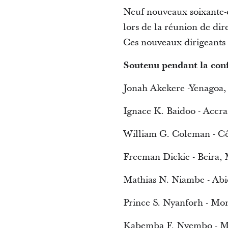
Neuf nouveaux soixante-di
lors de la réunion de dire
Ces nouveaux dirigeants 
Soutenu pendant la conf
Jonah Akekere -Yenagoa,
Ignace K. Baidoo - Accr
William G. Coleman - C
Freeman Dickie - Beira
Mathias N. Niambe - Abid
Prince S. Nyanforh - Mon
Kabemba F. Nyembo - M