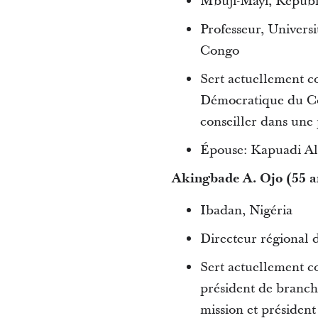
Mbuji-Mayi, Répub
Professeur, Univers
Congo
Sert actuellement c
Démocratique du Con
conseiller dans une 
Épouse: Kapuadi Ali
Akingbade A. Ojo (55 a
Ibadan, Nigéria
Directeur régional d
Sert actuellement c
président de branche
mission et président