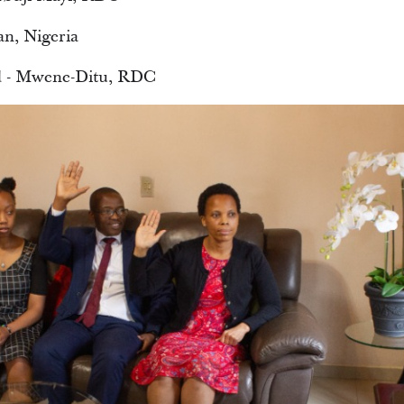
an, Nigeria
d - Mwene-Ditu, RDC