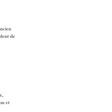
ancien
ident de
e,
on et