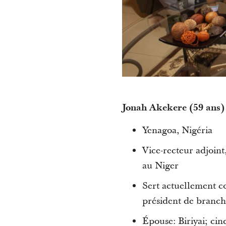
Jonah Akekere (59 ans)
Yenagoa, Nigéria
Vice-recteur adjoin
au Niger
Sert actuellement c
président de branche
Épouse: Biriyai; cin