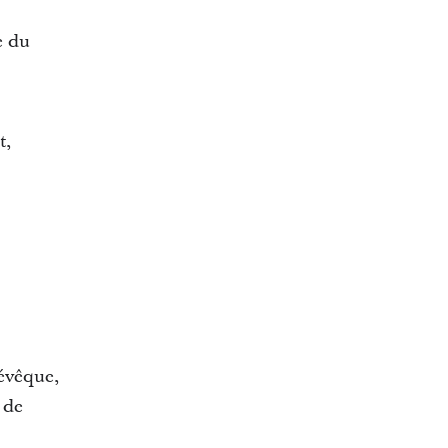
e du
t,
évêque,
 de