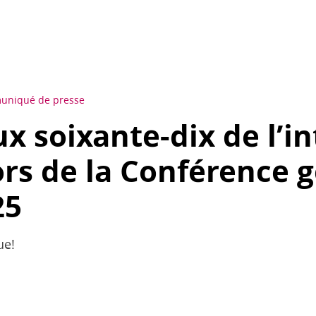
niqué de presse
x soixante-dix de l’i
ors de la Conférence 
25
ue!