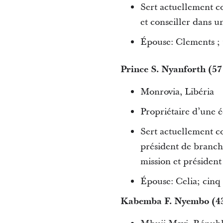
Sert actuellement c
et conseiller dans u
Épouse: Clements ; t
Prince S. Nyanforth (57
Monrovia, Libéria
Propriétaire d’une é
Sert actuellement c
président de branche
mission et président
Épouse: Celia; cinq
Kabemba F. Nyembo (43