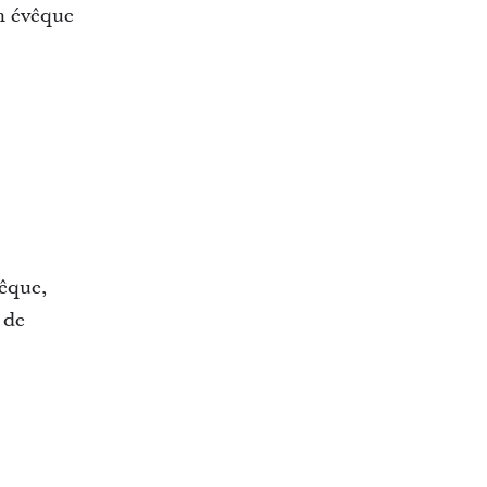
n évêque
vêque,
 de