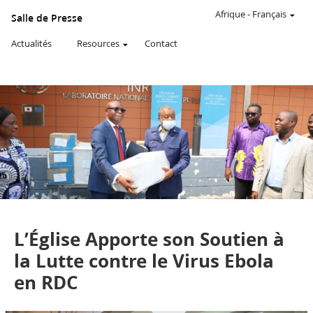
SITE
WEB
Afrique
-
Français
Salle de Presse
OFFICIEL
DE
Actualités
Resources
Contact
L’ÉGLISE
DE
JÉSUS-
CHRIST
DES
SAINTS
DES
DERNIERS
JOURS
Communiqué de presse
L’Église Apporte son Soutien à
la Lutte contre le Virus Ebola
en RDC