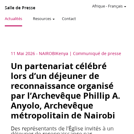
Afrique
-
Français
Salle de Presse
Actualités
Resources
Contact
11 Mai 2026
-
NAIROBI
Kenya
Communiqué de presse
Un partenariat célébré
lors d’un déjeuner de
reconnaissance organisé
par l’Archevêque Phillip A.
Anyolo, Archevêque
métropolitain de Nairobi
Des représentants de l’Église invités à un
déjeuner de reconnaissance par