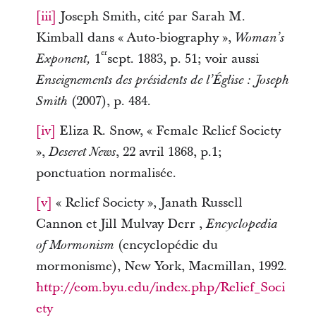
[iii]
Joseph Smith, cité par Sarah M.
Kimball dans « Auto-biography »,
Woman’s
er
1
sept. 1883, p. 51; voir aussi
Exponent,
Enseignements des présidents de l’Église : Joseph
(2007), p. 484.
Smith
[iv]
Eliza R. Snow, « Female Relief Society
»,
, 22 avril 1868, p.1;
Deseret News
ponctuation normalisée.
[v]
« Relief Society », Janath Russell
Cannon et Jill Mulvay Derr ,
Encyclopedia
(encyclopédie du
of Mormonism
mormonisme), New York, Macmillan, 1992.
http://eom.byu.edu/index.php/Relief_Soci
ety