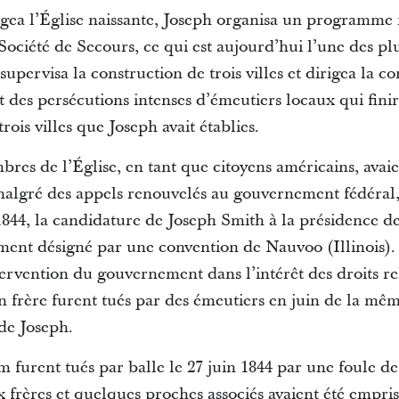
rigea l’Église naissante, Joseph organisa un programme
 Société de Secours, ce qui est aujourd’hui l’une des p
pervisa la construction de trois villes et dirigea la c
t des persécutions intenses d’émeutiers locaux qui finir
ois villes que Joseph avait établies.
es de l’Église, en tant que citoyens américains, avaien
s malgré des appels renouvelés au gouvernement fédéral, 
1844, la candidature de Joseph Smith à la présidence de
llement désigné par une convention de Nauvoo (Illinoi
ervention du gouvernement dans l’intérêt des droits reli
n frère furent tués par des émeutiers en juin de la mêm
de Joseph.
 furent tués par balle le 27 juin 1844 par une foule d
x frères et quelques proches associés avaient été empr