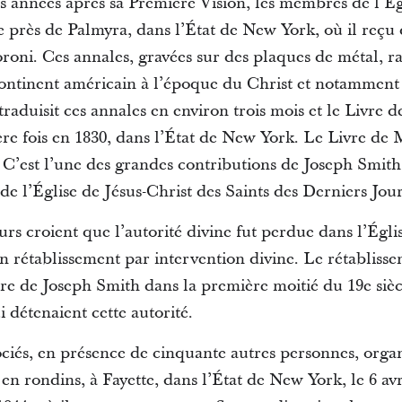
s années après sa Première Vision, les membres de l’Ég
ne près de Palmyra, dans l’État de New York, où il reçu
ni. Ces annales, gravées sur des plaques de métal, rac
continent américain à l’époque du Christ et notamment 
 traduisit ces annales en environ trois mois et le Livre
ère fois en 1830, dans l’État de New York. Le Livre de
. C’est l’une des grandes contributions de Joseph Smit
e l’Église de Jésus-Christ des Saints des Derniers Jour
ours croient que l’autorité divine fut perdue dans l’Égl
un rétablissement par intervention divine. Le rétablisse
ire de Joseph Smith dans la première moitié du 19e sièc
i détenaient cette autorité.
ciés, en présence de cinquante autres personnes, organ
en rondins, à Fayette, dans l’État de New York, le 6 avri