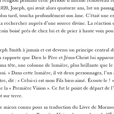
 religion pendant cette période d’intense renouveau re
1820, Joseph, qui avait alors quatorze ans, lut un pas
 plus tard, toucha profondément son âme. C’était une e
a rechercher auprès d’une source divine. La réaction 
coin boisé près de chez lui et de prier à haute voix pou
eph Smith à jamais et est devenu un principe central d
 rapporte que Dieu le Père et Jésus-Christ lui apparurent
ma tête, une colonne de lumière, plus brillante que le 
i. » Dans cette lumière, il vit deux personnages, l’un
re, dit : « Celui-ci est mon Fils bien-aimé. Écoute-le !
e la « Première Vision ». Ce fut le point de départ de 
t sur terre.
tre mieux connu pour sa traduction du Livre de Mormo