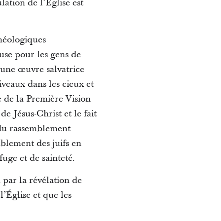
lation de l’Église est
théologiques
euse pour les gens de
 une œuvre salvatrice
iveaux dans les cieux et
e de la Première Vision
e Jésus-Christ et le fait
t du rassemblement
mblement des juifs en
uge et de sainteté.
par la révélation de
’Église et que les