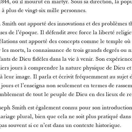
1844, où il mourut en martyr. Sous sa direction, la popu
à plus de vingt-six mille personnes.
h Smith ont apporté des innovations et des problèmes 
es de l’époque. Il défendit avec force la liberté religi
vélations ont apporté des concepts comme le temple où
les morts, la connaissance de trois grands degrés ou n
fants de Dieu fidèles dans la vie à venir. Son expérienc
iers jours à comprendre la nature physique de Dieu et d
 à leur image. Il parla et écrivit fréquemment au suje
s jours et l’enseigna non seulement en termes de rasse
emblement de tout le peuple de Dieu en des lieux de ref
oseph Smith est également connu pour son introduction 
riage plural, bien que cela ne soit plus pratiqué dans l
s souvent si ce n’est dans un contexte historique.