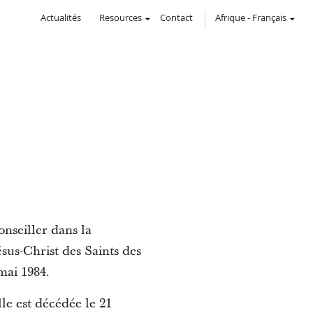
Actualités
Resources
Contact
Afrique
-
Français
nseiller dans la
sus-Christ des Saints des
mai 1984.
lle est décédée le 21