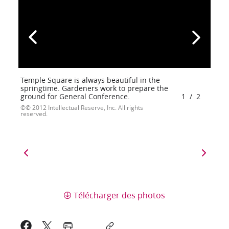
Temple Square is always beautiful in the
springtime. Gardeners work to prepare the
ground for General Conference.
1
/
2
© 2012 Intellectual Reserve, Inc. All rights
reserved.
Télécharger des photos